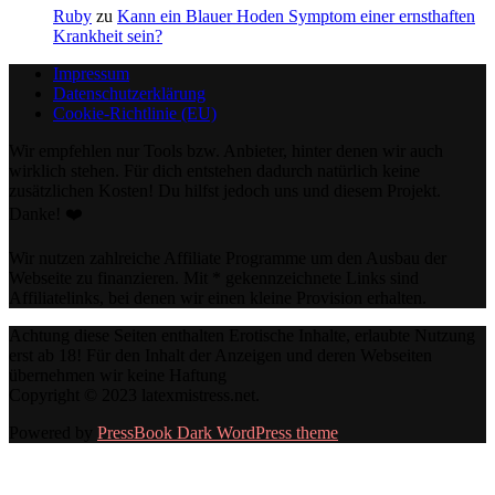
Ruby
zu
Kann ein Blauer Hoden Symptom einer ernsthaften
Krankheit sein?
Impressum
Datenschutzerklärung
Cookie-Richtlinie (EU)
Wir empfehlen nur Tools bzw. Anbieter, hinter denen wir auch
wirklich stehen. Für dich entstehen dadurch natürlich keine
zusätzlichen Kosten! Du hilfst jedoch uns und diesem Projekt.
Danke! ❤️
Wir nutzen zahlreiche Affiliate Programme um den Ausbau der
Webseite zu finanzieren. Mit * gekennzeichnete Links sind
Affiliatelinks, bei denen wir einen kleine Provision erhalten.
Achtung diese Seiten enthalten Erotische Inhalte, erlaubte Nutzung
erst ab 18! Für den Inhalt der Anzeigen und deren Webseiten
übernehmen wir keine Haftung
Copyright © 2023 latexmistress.net.
Powered by
PressBook Dark WordPress theme