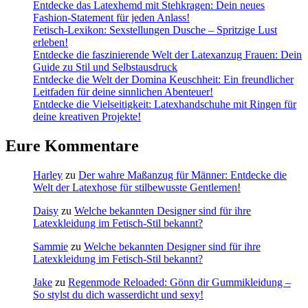
Entdecke das Latexhemd mit Stehkragen: Dein neues
Fashion-Statement für jeden Anlass!
Fetisch-Lexikon: Sexstellungen Dusche – Spritzige Lust
erleben!
Entdecke die faszinierende Welt der Latexanzug Frauen: Dein
Guide zu Stil und Selbstausdruck
Entdecke die Welt der Domina Keuschheit: Ein freundlicher
Leitfaden für deine sinnlichen Abenteuer!
Entdecke die Vielseitigkeit: Latexhandschuhe mit Ringen für
deine kreativen Projekte!
Eure Kommentare
Harley
zu
Der wahre Maßanzug für Männer: Entdecke die
Welt der Latexhose für stilbewusste Gentlemen!
Daisy
zu
Welche bekannten Designer sind für ihre
Latexkleidung im Fetisch-Stil bekannt?
Sammie
zu
Welche bekannten Designer sind für ihre
Latexkleidung im Fetisch-Stil bekannt?
Jake
zu
Regenmode Reloaded: Gönn dir Gummikleidung –
So stylst du dich wasserdicht und sexy!