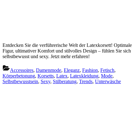
Entdecken Sie die verführerische Welt der Latexkorsett! Optimale
Figur, ultimativer Komfort und stilvolles Design – fühlen Sie sich
selbstbewusst und sexy. Jetzt mehr erfahren!
Accessoires
,
Damenmode
,
Eleganz
,
Fashion
,
Fetisch
,
Körperbetonung
,
Korsetts
,
Latex
,
Latexkleidung
,
Mode
,
Selbstbewusstsein
,
Sexy
,
Stilberatung
,
Trends
,
Unterwäsche