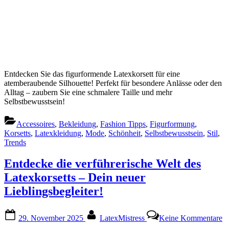
Entdecken Sie das figurformende Latexkorsett für eine
atemberaubende Silhouette! Perfekt für besondere Anlässe oder den
Alltag – zaubern Sie eine schmalere Taille und mehr
Selbstbewusstsein!
Accessoires
,
Bekleidung
,
Fashion Tipps
,
Figurformung
,
Korsetts
,
Latexkleidung
,
Mode
,
Schönheit
,
Selbstbewusstsein
,
Stil
,
Trends
Entdecke die verführerische Welt des
Latexkorsetts – Dein neuer
Lieblingsbegleiter!
Posted
By
z
29. November 2025
LatexMistress
Keine Kommentare
on
E