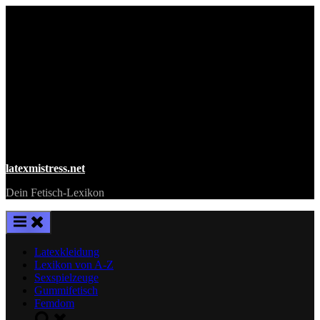
Skip
to
content
latexmistress.net
Dein Fetisch-Lexikon
Latexkleidung
Lexikon von A-Z
Sexspielzeuge
Gummifetisch
Femdom
Toggle