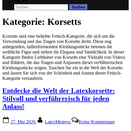
search
Suchen
form
nach:
Kategorie:
Korsetts
Korsetts sind eine beliebte Fetisch-Kategorie, die sich um die
Verwendung und das Tragen von Korsetts dreht. Diese eng
anliegenden, taillenformenden Kleidungsstücke betonen die
weibliche Figur und stehen für Eleganz und Sinnlichkeit. In dieser
Kategorie finden Liebhaber von Korsetts eine Vielzahl von Videos
und Bildern, die das Tragen und Anpassen dieser verführerischen
Kleidungsstücke zeigen. Tauchen Sie ein in die Welt der Korsetts
und lassen Sie sich von der Schönheit und Anmut dieser Fetisch-
Kategorie verzaubern.
Entdecke die Welt der Latexkorsette:
Stilvoll und verführerisch für jeden
Anlass!
Posted
By
zu
27. Mai 2026
LatexMistress
Keine Kommentare
on
Entdeck
die