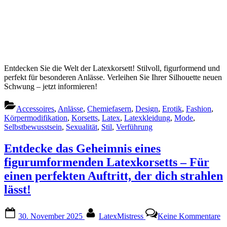
Entdecken Sie die Welt der Latexkorsett! Stilvoll, figurformend und
perfekt für besonderen Anlässe. Verleihen Sie Ihrer Silhouette neuen
Schwung – jetzt informieren!
Accessoires
,
Anlässe
,
Chemiefasern
,
Design
,
Erotik
,
Fashion
,
Körpermodifikation
,
Korsetts
,
Latex
,
Latexkleidung
,
Mode
,
Selbstbewusstsein
,
Sexualität
,
Stil
,
Verführung
Entdecke das Geheimnis eines
figurumformenden Latexkorsetts – Für
einen perfekten Auftritt, der dich strahlen
lässt!
Posted
By
z
30. November 2025
LatexMistress
Keine Kommentare
on
E