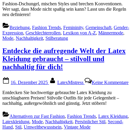
Fashion-Dschungel, mischen Styles und brechen Konventionen.
Wer sagt, dass Mode nicht spaßig sein kann? Lasst uns die Regeln
neu definieren!
Beziehung
,
Fashion Trends
,
Femininity
,
Gemeinschaft
,
Gender-
Expression
,
Geschlechterrollen
,
Lexikon von A-Z
,
Männermode
,
Mode
,
Nachhaltigkeit
,
Stilberatung
Entdecke die aufregende Welt der Latex
Kleidung gebraucht – stilvoll und
nachhaltig für dich!
Posted
By
zu
16. Dezember 2025
LatexMistress
Keine Kommentare
on
En
di
Entdecken Sie hochwertige gebrauchte Latex Kleidung zu
au
unschlagbaren Preisen! Stilvolle Outfits für jede Gelegenheit –
We
nachhaltig, außergewöhnlich und günstig. Jetzt stöbern!
de
La
Alternativen zur Fast Fashion
,
Fashion Trends
,
Latex Kleidung
,
Kl
Latexkleidung
,
Mode
,
Nachhaltigkeit
,
Persönlicher Stil
,
Second-
ge
Hand
,
Stil
,
Umweltbewusstsein
,
Vintage Mode
–
sti