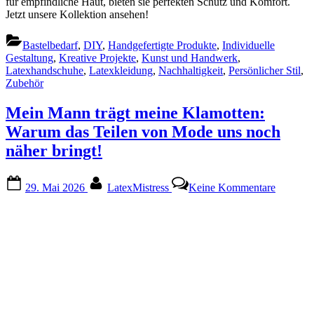
für empfindliche Haut, bieten sie perfekten Schutz und Komfort.
der
Jetzt unsere Kollektion ansehen!
handgefe
Latexha
Bastelbedarf
,
DIY
,
Handgefertigte Produkte
,
Individuelle
–
Gestaltung
,
Kreative Projekte
,
Kunst und Handwerk
,
Perfekt
Latexhandschuhe
,
Latexkleidung
,
Nachhaltigkeit
,
Persönlicher Stil
,
für
Zubehör
Deine
kreative
Projekte
Mein Mann trägt meine Klamotten:
Warum das Teilen von Mode uns noch
näher bringt!
Posted
By
zu
29. Mai 2026
LatexMistress
Keine Kommentare
on
Mein
Mann
trägt
meine
Klamotte
Warum
das
Teilen
von
Mode