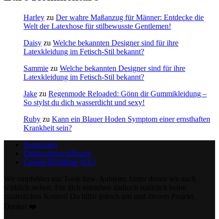
Harley
zu
Der wahre Maßanzug für Männer: Entdecke die
Welt der Latexhose für stilbewusste Gentlemen!
Daisy
zu
Welche bekannten Designer sind für ihre
Latexkleidung im Fetisch-Stil bekannt?
Sammie
zu
Welche bekannten Designer sind für ihre
Latexkleidung im Fetisch-Stil bekannt?
Jake
zu
Regenmode Reloaded: Gönn dir Gummikleidung –
So stylst du dich wasserdicht und sexy!
Ruby
zu
Kann ein Blauer Hoden Symptom einer ernsthaften
Krankheit sein?
Impressum
Datenschutzerklärung
Cookie-Richtlinie (EU)
Wir empfehlen nur Tools bzw. Anbieter, hinter denen wir auch
wirklich stehen. Für dich entstehen dadurch natürlich keine
zusätzlichen Kosten! Du hilfst jedoch uns und diesem Projekt.
Danke! ❤️