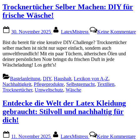
un
Trocknertücher Selber Machen: DIY für
na
frische Wäsche!
fü
di
Posted
By
z
30. November 2025
LatexMistress
Keine Kommentare
on
Tr
Se
Bist du bereit für eine kreative DIY-Challenge? Trocknertücher
M
selber machen ist nicht nur super einfach, sondern auch
D
umweltfreundlich! Mit ein paar Tüchern, ätherischen Ölen und
fü
deiner persönlichen Note bringst du frischen Duft in jede
fr
Wäscheladung! Los geht’s!
W
Bastelanleitung
,
DIY
,
Haushalt
,
Lexikon von A-Z
,
Nachhaltigkeit
,
Pflegeprodukte
,
Selbstgemacht
,
Textilien
,
Trocknertücher
,
Umweltschutz
,
Wäsche
Entdecke die Welt der Latex Kleidung
gebraucht: Stilvoll und nachhaltig für
dich!
Posted
By
zu
11. November 2025
LatexMistress
Keine Kommentare
on
En