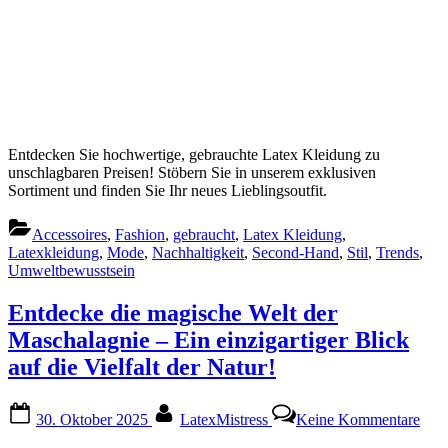
Entdecken Sie hochwertige, gebrauchte Latex Kleidung zu
unschlagbaren Preisen! Stöbern Sie in unserem exklusiven
Sortiment und finden Sie Ihr neues Lieblingsoutfit.
Accessoires
,
Fashion
,
gebraucht
,
Latex Kleidung
,
Latexkleidung
,
Mode
,
Nachhaltigkeit
,
Second-Hand
,
Stil
,
Trends
,
Umweltbewusstsein
Entdecke die magische Welt der
Maschalagnie – Ein einzigartiger Blick
auf die Vielfalt der Natur!
Posted
By
zu
30. Oktober 2025
LatexMistress
Keine Kommentare
on
Ent
die