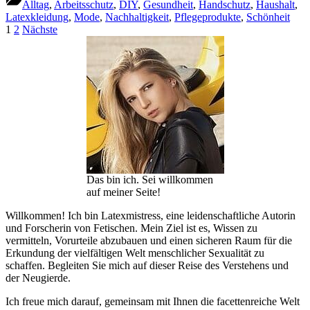
Alltag
,
Arbeitsschutz
,
DIY
,
Gesundheit
,
Handschutz
,
Haushalt
,
Latexkleidung
,
Mode
,
Nachhaltigkeit
,
Pflegeprodukte
,
Schönheit
Seitennummerierung
1
2
Nächste
der
Beiträge
Das bin ich. Sei willkommen
auf meiner Seite!
Willkommen! Ich bin Latexmistress, eine leidenschaftliche Autorin
und Forscherin von Fetischen. Mein Ziel ist es, Wissen zu
vermitteln, Vorurteile abzubauen und einen sicheren Raum für die
Erkundung der vielfältigen Welt menschlicher Sexualität zu
schaffen. Begleiten Sie mich auf dieser Reise des Verstehens und
der Neugierde.
Ich freue mich darauf, gemeinsam mit Ihnen die facettenreiche Welt