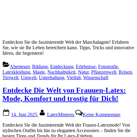
Entdecken Sie die faszinierende Welt der Maschalagnie! Erfahren
Sie, wie sie Ihr Leben bereichern kann. Tipps, Tricks und innovative
Ideen, die begeistern!
Abenteuer
,
Bildung
,
Entdeckung
,
Erlebnisse
,
Fotografie
,
Latexkleidung
,
Magie
,
Nachhaltigkeit
,
Natur
,
Pflanzenwelt
,
Reisen
,
Tierwelt
,
Umwelt
,
Unterhaltung
,
Vielfalt
,
Wissenschaft
Entdecke Die Welt von Frauuen-Latex:
Mode, Komfort und trostig für Dich!
Posted
By
zu
14. Juni 2025
LatexMistress
Keine Kommentare
on
Entdeck
Die
Entdecken Sie die faszinierende Welt der Frauen-Latexmode! Von
Welt
stylischen Outfits bis hin zu eleganten Accessoires – finden Sie die
von
besten Tipps und Trends für Ihr Latex-Erlebnis.