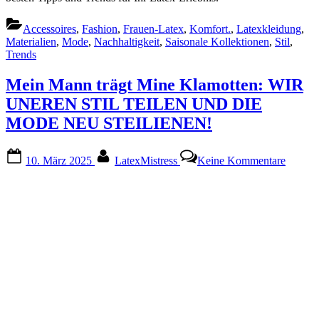
Frauuen
Latex:
Accessoires
,
Fashion
,
Frauen-Latex
,
Komfort.
,
Latexkleidung
,
Mode,
Materialien
,
Mode
,
Nachhaltigkeit
,
Saisonale Kollektionen
,
Stil
,
Komfort
Trends
und
trostig
für
Mein Mann trägt Mine Klamotten: WIR
Dich!
UNEREN STIL TEILEN UND DIE
MODE NEU STEILIENEN!
Posted
By
zu
10. März 2025
LatexMistress
Keine Kommentare
on
Mein
Mann
trägt
Mine
Klamot
WIR
UNER
STIL
TEILE
UND
DIE
MODE