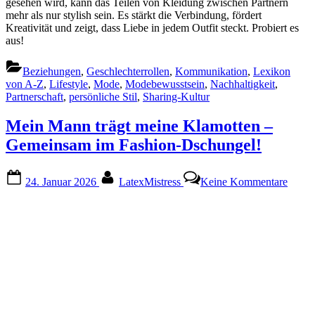
gesehen wird, kann das Teilen von Kleidung zwischen Partnern
mehr als nur stylish sein. Es stärkt die Verbindung, fördert
Kreativität und zeigt, dass Liebe in jedem Outfit steckt. Probiert es
aus!
Beziehungen
,
Geschlechterrollen
,
Kommunikation
,
Lexikon
von A-Z
,
Lifestyle
,
Mode
,
Modebewusstsein
,
Nachhaltigkeit
,
Partnerschaft
,
persönliche Stil
,
Sharing-Kultur
Mein Mann trägt meine Klamotten –
Gemeinsam im Fashion-Dschungel!
Posted
By
zu
24. Januar 2026
LatexMistress
Keine Kommentare
on
Mein
Mann
trägt
meine
Klamo
–
Geme
im
Fashi
Dschu