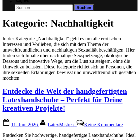
search
Suchen
form
nach:
Kategorie:
Nachhaltigkeit
In der Kategorie „Nachhaltigkeit“ geht es um alle erotischen
Interessen und Vorlieben, die sich mit dem Thema der
umweltfreundlichen und nachhaltigen Sexualität beschäftigen. Hier
finden sich Inhalte über nachhaltige Sexspielzeuge, ökologische
Dessous und innovative Wege, um die Lust zu steigern, ohne die
Umwelt zu belasten. Diese Kategorie richtet sich an Personen, die
ihre sexuellen Erfahrungen bewusst und umweltfreundlich gestalten
möchten.
Entdecke die Welt der handgefertigten
Latexhandschuhe – Perfekt für Deine
kreativen Projekte!
Posted
By
zu
11. Juni 2026
LatexMistress
Keine Kommentare
on
Entdeck
die
Entdecken Sie hochwertige, handgefertigte Latexhandschuhe! Ideal
Welt