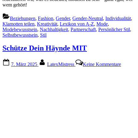
wem gehört!
Beziehungen
,
Fashion
,
Gender
,
Gender-Neutral
,
Individualität
,
Klamotten teilen
,
Kreativität
,
Lexikon von A-Z
,
Mode
,
Modebewusstsein
,
Nachhaltigkeit
,
Partnerschaft
,
Persönlicher Stil
,
Selbstbewusstsein
,
Stil
Schütze Dein Häynde MIT
Posted
By
zu
7. März 2025
LatexMistress
Keine Kommentare
on
Schütze
Dein
Häynde
MIT