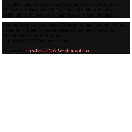
Wir nutzen zahlreiche Affiliate Programme um den Ausbau der
Webseite zu finanzieren. Mit * gekennzeichnete Links sind
Affiliatelinks, bei denen wir einen kleine Provision erhalten.
Achtung diese Seiten enthalten Erotische Inhalte, erlaubte Nutzung
erst ab 18! Für den Inhalt der Anzeigen und deren Webseiten
übernehmen wir keine Haftung
Copyright © 2023 latexmistress.net.
Powered by
PressBook Dark WordPress theme