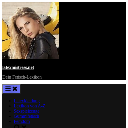
Skip
to
content
latexmistress.net
Dein Fetisch-Lexikon
Latexkleidung
Lexikon von A-Z
Sexspielzeuge
Gummifetisch
Femdom
Toggle