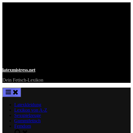
Skip
to
content
latexmistress.net
Dein Fetisch-Lexikon
Latexkleidung
Lexikon von A-Z
Sexspielzeuge
Gummifetisch
Femdom
Toggle