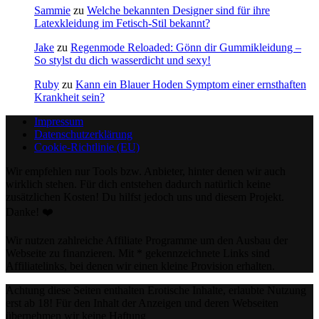
Sammie
zu
Welche bekannten Designer sind für ihre
Latexkleidung im Fetisch-Stil bekannt?
Jake
zu
Regenmode Reloaded: Gönn dir Gummikleidung –
So stylst du dich wasserdicht und sexy!
Ruby
zu
Kann ein Blauer Hoden Symptom einer ernsthaften
Krankheit sein?
Impressum
Datenschutzerklärung
Cookie-Richtlinie (EU)
Wir empfehlen nur Tools bzw. Anbieter, hinter denen wir auch
wirklich stehen. Für dich entstehen dadurch natürlich keine
zusätzlichen Kosten! Du hilfst jedoch uns und diesem Projekt.
Danke! ❤️
Wir nutzen zahlreiche Affiliate Programme um den Ausbau der
Webseite zu finanzieren. Mit * gekennzeichnete Links sind
Affiliatelinks, bei denen wir einen kleine Provision erhalten.
Achtung diese Seiten enthalten Erotische Inhalte, erlaubte Nutzung
erst ab 18! Für den Inhalt der Anzeigen und deren Webseiten
übernehmen wir keine Haftung