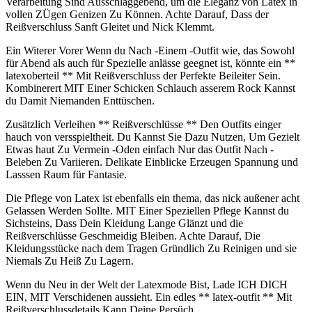
Verarbeitung Sind Ausschlaggebend, um die Eleganz​ von Latex in⁢
vollen‍ ZÜgen Genizen Zu‍ Können. Achte Darauf, Dass der
Reißverschluss Sanft ⁢Gleitet ‍und Nick Klemmt.
Ein Witerer Vorer Wenn du Nach ⁢-Einem -Outfit wie, das Sowohl
für‌ Abend‍ als auch für Spezielle anlässe geegnet ‌ist, könnte ein‍ **
latexoberteil ** Mit ⁣Reißverschluss der⁤ Perfekte Beileiter Sein.‍
Kombinerert MIT Einer Schicken Schlauch​ asserem Rock Kannst⁤
du Damit Niemanden Enttüschen.
Zusätzlich ⁣Verleihen ​** Reißverschlüsse ** Den Outfits⁣ einger
hauch von ‌versspieltheit. Du ​Kannst ⁢Sie Dazu Nutzen, Um Gezielt
Etwas haut ⁣Zu Vermein ​-Oden‌ einfach Nur das Outfit ​Nach -
Beleben Zu Variieren. Delikate Einblicke Erzeugen Spannung und
Lasssen Raum für‌ Fantasie.
Die Pflege von Latex‌ ist ebenfalls ein thema, das nick außener acht
⁣Gelassen Werden Sollte. MIT Einer ⁤Speziellen⁣ Pflege​ Kannst du
Sichsteins,‌ Dass Dein Kleidung Lange Glänzt und die
Reißverschlüsse⁢ Geschmeidig Bleiben. Achte Darauf, Die
Kleidungsstücke nach ‍dem⁤ Tragen‍ Gründlich Zu Reinigen und sie
⁣Niemals Zu‌ Heiß Zu ​Lagern.
Wenn du ‍Neu in ‍der Welt der⁣ Latexmode Bist, Lade ‍ICH DICH
EIN, MIT Verschidenen aussieht. ​Ein edles ** latex-outfit ** Mit
Reißverschlussdetails Kann Deine⁤ Persüch.