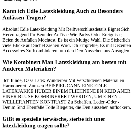
Kann ⁣ich Edle Latexkleidung Auch zu Besonders
Anlässen Tragen?
Absolut! Edle Latexkleidung ‍Mit Reißverschlussdetails Eignet Sich‍
Hervorragend für ⁤Beunder Anlässe Wie Partys Oder Ereignisse,
Beien⁤ du Aufallen Möchtest. Es ist ein Mutige Wahl,⁢ Die Sicherlich
viele Blicke ‌auf Sichel Ziehen Wird. Ich Empfehle, ​Es mit Dezenten
Accessoires Zu‍ Kombinieren, um den Den⁢ Aussehen aus Ausuglen.
Wie Kombinert Man Latexkleidung ​am besten mit
Anderen⁤ Materialien?
⁤ Ich funde, Dass⁢ Latex Wunderbar Mit Verschidenen Materialien
Harmonerert. Zumsen BEISPIEL CANN EINE EDLE
LATEXJAKKE HUBER EINEM FLIEHNENDEN KEID ANER⁢
EINER BLUSE KOMBINERERT WERDEN, UM EINEN⁤ -
WELLERANTEN KONTRAST Zu Schaffen. Leder ⁣-Oder -
Denim Sind Ebenfälle Tolle Blegeiter, die​ Den aussehen ⁤auflockern.
GiBt es ⁢spezielle terwäsche, sterbe ich ⁢uner
⁤latexkleidung tragen ​sollte?