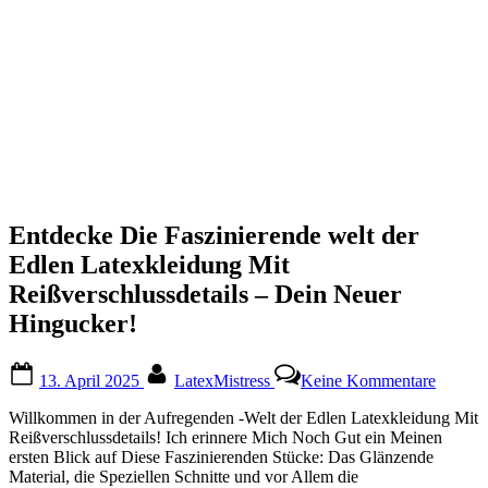
Entdecke Die Faszinierende welt der
Edlen Latexkleidung Mit
Reißverschlussdetails – Dein Neuer
Hingucker!
Posted
By
zu
13. April 2025
LatexMistress
Keine Kommentare
on
Entdec
Die
Willkommen ‌in ‌der ⁤Aufregenden -Welt der⁤ Edlen Latexkleidung Mit⁣
Faszini
Reißverschlussdetails! Ich ⁤erinnere Mich ‍Noch Gut ein Meinen
welt
ersten Blick auf Diese Faszinierenden Stücke: Das Glänzende
der
Material, die Speziellen Schnitte und vor Allem die
Edlen