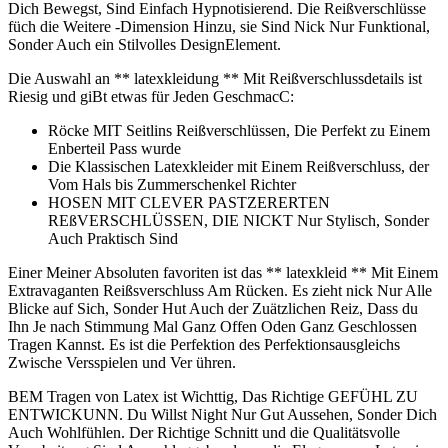
Dich ⁣Bewegst, Sind‍ Einfach Hypnotisierend. Die Reißverschlüsse
füch die Weitere -Dimension Hinzu,‌ sie Sind Nick Nur​ Funktional,⁤
Sonder Auch ein Stilvolles DesignElement.
Die Auswahl an⁢ ** latexkleidung⁢ ** ‍Mit Reißverschlussdetails ist ​
Riesig und‌ giBt ‌etwas für Jeden ⁤GeschmacC:
Röcke MIT Seitlins Reißverschlüssen, Die Perfekt zu Einem
Enberteil Pass wurde
Die Klassischen Latexkleider⁤ mit ⁢Einem Reißverschluss, der
Vom Hals bis Zummerschenkel Richter
HOSEN MIT CLEVER ⁢PASTZERERTEN
REßVERSCHLÜSSEN, DIE NICKT Nur⁣ Stylisch,⁢ Sonder‌
Auch Praktisch Sind
Einer Meiner Absoluten favoriten ist das ** latexkleid **⁣ Mit ⁢Einem
Extravaganten Reißsverschluss Am‌ Rücken. Es zieht⁣ nick Nur Alle
Blicke auf Sich, Sonder Hut⁢ Auch der Zuätzlichen Reiz, Dass du
Ihn Je nach Stimmung‌ Mal Ganz ‌Offen Oden Ganz Geschlossen
Tragen‍ Kannst. Es ist die ‍Perfektion des⁣ Perfektionsausgleichs
Zwische Versspielen‌ und Ver ⁢ühren.
BEM‌ Tragen von Latex ist Wichttig, Das Richtige GEFÜHL ​ZU
ENTWICKUNN. Du ‍Willst Night Nur‌ Gut Aussehen, Sonder Dich
Auch Wohlfühlen. Der ​Richtige ⁢Schnitt und die ⁢Qualitätsvolle