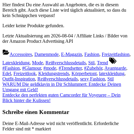
Hier findest Du eine Auswahl an Angeboten, die es in diesem
Bereich gibt. Auch diese Liste wird täglich aktualisiert, so dass du
kein Schnäppchen verpasst!
Leider keine Produkte gefunden.
Letzte Aktualisierung am 2026-08-04 / Affiliate Links / Bilder von
der Amazon Product Advertising API
Accessoires
,
Damenmode
,
E-Magazin
,
Fashion
,
Freizeitfashion
,
Tags:
Latexkleidung
,
Mode
,
Reißverschlussdetails
,
Stil
,
Trend
#Fashion
,
#Glamour
,
#mode
,
#Trendsetter
,
#Zubehör
,
Avantgarde
,
Edel
,
Freizeitlook
,
Kleidungstrends
,
Körperbetont
,
latexkleidung
,
Outfit-Inspiration
,
Reißverschlussdetails
,
sexy Fashion
,
Stil
Beitragsnavigation
Previous
WARUM Die geldklavin in Dir Schlummert: Entdecke Deinen
Post:
Umgang mit Geld!
Next
Entdecke den perfekten guten Camcorder für Voyeuere – Dein
Post:
Blick hinter die Kulissen!
Schreibe einen Kommentar
Deine E-Mail-Adresse wird nicht veröffentlicht.
Erforderliche
Felder sind mit
*
markiert