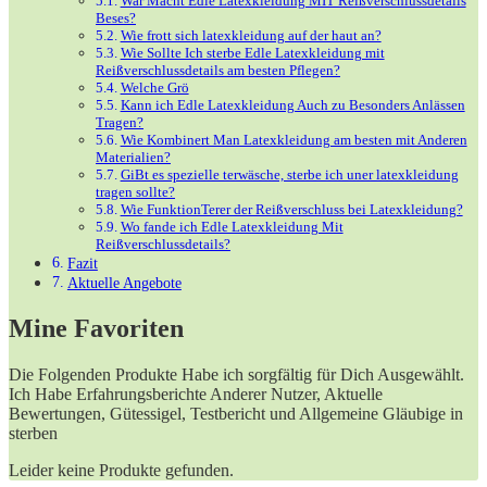
War Macht Edle Latexkleidung MIT ⁤Reißverschlussdetails
Beses?
Wie frott sich⁢ latexkleidung auf der ⁣haut an?
Wie Sollte Ich sterbe Edle Latexkleidung mit
Reißverschlussdetails am besten Pflegen?
Welche ⁤Grö
Kann ⁣ich Edle Latexkleidung Auch zu Besonders Anlässen
Tragen?
Wie Kombinert Man Latexkleidung ​am besten mit Anderen⁤
Materialien?
GiBt es ⁢spezielle terwäsche, sterbe ich ⁢uner ⁤latexkleidung
tragen ​sollte?
Wie FunktionTerer der Reißverschluss bei Latexkleidung?
Wo fande‌ ich Edle ⁤Latexkleidung Mit
Reißverschlussdetails?
Fazit
Aktuelle Angebote
Mine ⁤Favoriten
Die Folgenden Produkte Habe⁤ ich ⁣sorgfältig‌ für Dich Ausgewählt.‍
Ich Habe Erfahrungsberichte Anderer ‌Nutzer, Aktuelle
Bewertungen, Gütessigel, Testbericht⁢ und Allgemeine Gläubige in
sterben
Leider keine Produkte gefunden.