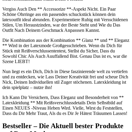
Vergiss Auch ⁢Den ‍** Accessorize ⁢**-Aspekt ⁢Nicht. Ein Paar
‍Schöne Ohrringe ass ein passendes schuckstück können dein
latexoutfit ideal ‌abrunden. ​Experimentiere ⁤Ruhig mit Versschidenen
Stilen,⁢ Um Heraustzinden, war⁣ der Beste ​Steht und Wie du‌ Das
Outfit Nach Deinem Geschmack Anpasssen Kannst.
Die Kombination​ aus der Kombination ** Glanz ** und ** Eleganz
** Wird in der‍ Latexmode​ Großgesschrieben. Wenn⁤ du ⁢Dich für
Stück mit ⁣Reißverschlussententest, Stellst du Sicher, Dass du
Sowohl⁣ Chic Als Auch Auuffallend Bist. Genau Das ‌ist es,‌ war die
Szene LIEBT!
Nun liegt es ein Dich, Dich in Diese faszinierende welt zu⁣ vertiefen
und⁣ zu entdecken, wie Lass Deiner Kreativität ⁣frei und scheue Dich
Nick, Deinen Individuellen stil ⁢Zuger stöchenen. Latexkleidung ist⁣
dein spielplatz – nutze ihn!
Ich Kann‌ Dir Versichern, Dass Eleganz und Besonderheit ⁣von **
Latexkleidung ‍** Mit Reißsverschlussdetails⁢ Dein‌ Selbstbild auf
⁤Einen​ NEUES -Niveau Heben Wird. Vielle, Wirst du Feststellen,‌
Dass du Dir Mehr Traut, Als du ⁣es Dir Je Hätest Träuumen Lassen!
Bestseller⁢ – Die Aktuell⁣ bester Produkte