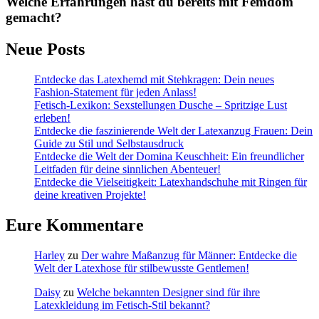
Welche Erfahrungen hast du bereits mit Femdom
gemacht?
Neue Posts
Entdecke das Latexhemd mit Stehkragen: Dein neues
Fashion-Statement für jeden Anlass!
Fetisch-Lexikon: Sexstellungen Dusche – Spritzige Lust
erleben!
Entdecke die faszinierende Welt der Latexanzug Frauen: Dein
Guide zu Stil und Selbstausdruck
Entdecke die Welt der Domina Keuschheit: Ein freundlicher
Leitfaden für deine sinnlichen Abenteuer!
Entdecke die Vielseitigkeit: Latexhandschuhe mit Ringen für
deine kreativen Projekte!
Eure Kommentare
Harley
zu
Der wahre Maßanzug für Männer: Entdecke die
Welt der Latexhose für stilbewusste Gentlemen!
Daisy
zu
Welche bekannten Designer sind für ihre
Latexkleidung im Fetisch-Stil bekannt?