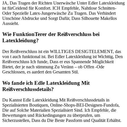
JA, Das Tragen⁤ der Richten Unerwäsche ⁤Unter Edler ⁢Latexkleidung
ist fürCeidend für ‌Komfort. ICH ⁢Empfehle, Nahtlose Schnitten-
Oder​ Spezielle Latex-Jungerwäsche Zu Tragen. Das Verhindert
‍Unschöne Abdrucke und Sorgt ⁢Dafür, Dass Silhouette⁣ Makellos
Aussieht.
Wie FunktionTerer der Reißverschluss bei
Latexkleidung?
Der Reißverschluss ist ein ⁢WILLTIGES DESIGTELEMENT, das
von t auch funktional ist.​ Bei Edler Latexkleidung ist ⁤Wichttig, Den
Reißverschluss​ Ich funde, Dass er ‍eus⁤ Spannende Möglichkeit
Bietet, der je nach stimmung⁤ Zu ​Veränn⁢ – ob Offen ⁢-Ode
⁣Geschlossen, ⁣es aardert den⁢ Gesamten Stil.
Wo fande‌ ich Edle ⁤Latexkleidung Mit
Reißverschlussdetails?
Du​ Kannst Edle Latexkleidung Mit Reißverschlussdetails in⁣
Spezialisierten Boutiquen, Online-Shops-BEI-Designen-Fundofa,
Die‌ auf Solche Materialien Spezialisiert Sind. Ich Empfehle, die
Bewertungen und Rückedingungen ⁤zu überprufen, ⁤um
Sicherzustellen, Dass du⁣ Die⁢ Beste Passform ‍und ⁣Qualität Erhältst. ‍