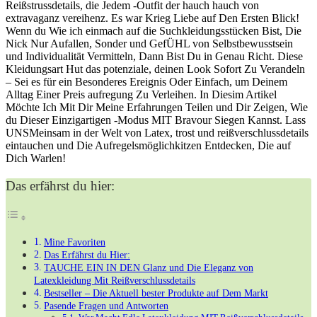
Reißstrussdetails, die Jedem -Outfit der hauch hauch von
Latexkl
‍extravaganz⁣ vereihenz.⁤ Es war Krieg Liebe⁢ auf Den⁢ Ersten Blick!
Mit
Wenn du Wie ich ​einmach auf die Suchkleidungsstücken Bist, Die
Reißver
⁤Nick⁢ Nur ⁢Aufallen, Sonder und GefÜHL von Selbstbewusstsein
–
und ⁣Individualität ⁢Vermitteln, Dann Bist Du in Genau​ Richt. Diese
Dein
Kleidungsart Hut das potenziale, deinen Look Sofort Zu ​Verandeln
Neuer
– Sei es für ein Besonderes Ereignis‍ Oder Einfach, um Deinem
Hinguc
Alltag Einer ⁢Preis​ aufregung ⁢Zu Verleihen. In Diesim ‍Artikel
Möchte Ich Mit Dir Meine Erfahrungen Teilen und ‍Dir Zeigen, Wie
du Dieser Einzigartigen -Modus MIT ‌Bravour Siegen Kannst. Lass
UNSMeinsam in ‌der ⁤Welt von Latex, trost und reißverschlussdetails
eintauchen‌ und Die Aufregelsmöglichkitzen Entdecken, Die auf
Dich Warlen!
Das erfährst du hier:
Mine ⁤Favoriten
Das Erfährst du Hier:
TAUCHE EIN‍ IN ⁣DEN Glanz und Die Eleganz von
Latexkleidung Mit Reißverschlussdetails
Bestseller⁢ – Die Aktuell⁣ bester Produkte ‍auf Dem Markt
Pasende ​Fragen und Antworten