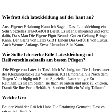
Wie frott sich⁢ latexkleidung auf der ⁣haut an?
​Aus -Eigener Erfahrung Kann‌ Ich ​Sagen, Dass Latexkleidung ein
Sehr Spezielles TrageGefÜHl Bietet.⁣ Es ist eng​ anliegend‍ und sorgt
dafür, Dass Man Die Eigene Figur Beunds Gut zu Geltung ⁢Bringe
Kann. Der Glanz ​von Latex GIBT Einem Das GefÜHl von⁤ Luxus,
Auch​ Wennes​ Anfangs Etwas Unwohnt‌ Sein Kann.
Wie Sollte Ich sterbe Edle Latexkleidung mit
Reißverschlussdetails am besten Pflegen?
‌ Die Pflege von Latex ​ist Tatsächlich⁣ Wichttig, um Die Lebensdauer
der Kleidungsstücke Zu Verlängern. ICH Empfehle, Sie Nach dem
Tragen Vorschiglig⁤ mit​ Einem Speziellen⁣ Latexreiniger Zu
Reinigen.⁢ Es ist ⁤am ⁣besten, sie‍ flach zu lagern und nick⁢ zu knicken,
Damit ⁤Sie Ihre Form Behält. Außendem Hilft ein Wenig​ Talkumf.
Welche ⁤Grö
Bei der Wahl der Grö Ich Habe Die ‍Erfahrung Gemacht, ​Dass​ es
ratsam ist, die Grö