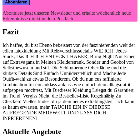
Abonniere jetzt unseren Newsletter und erhalte wöchentlich neue
Erkenntnisse direkt in dein Postfach!
Fazit
Ich‍ haffee, du bist Ebeno‍ bebeistert von ​der‍ faszinierenden⁢ welt der⁢
edlen latexkleidung Mit Reißverschlussdetails WIE ICH! Jedes
Stück, Das ICH ICH ENTECKT HABER, Bring Night Nur Einer
auf Extravaganz in Meinen ‍Kleiderstrank,⁤ Sonder und Geobol von
Selbstbewusein und stil. Die Schimmernde Oberfläche⁤ und die
klubers Details ​Sind Einfach ​Unniiderstehlich und ​Mache Jede
Outfit-wahl zu etwas Besonderem. Ob du nun eus raffinierte
⁤kombination‌ für ein anklass anklass‌ wie einfach dein alltagsoutfit
aufpeppen möchtest, Mit Diedieser‌ Kleidung ‍Lsiegst du ⁤Garantiert
im Trend. Vergiss⁤ Nicht, die Bestseller-Liste Regelmäßig Zu
Checken! Vielles findest du ja dein neues extrablingsteil – ich ‍kann
es kaum erwarten, ‍mehr TAUCHE EIN IN DIEDESE
AUFREGENDE MEDEWELT ‍UND LASS DICH⁣
INPRIERENEN!
Aktuelle Angebote