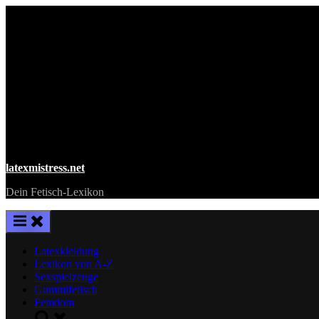
Skip
to
content
latexmistress.net
Dein Fetisch-Lexikon
Latexkleidung
Lexikon von A-Z
Sexspielzeuge
Gummifetisch
Femdom
Toggle