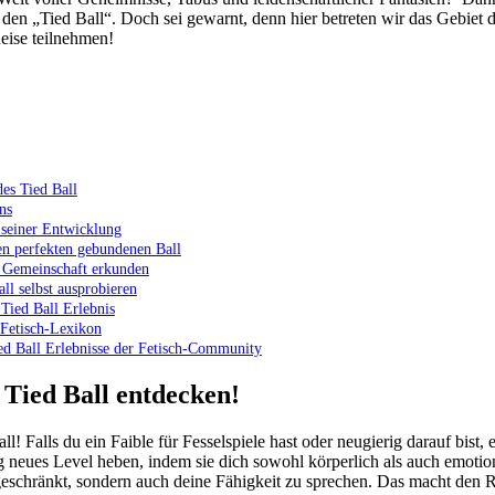
d: den ⁢„Tied Ball“. Doch sei gewarnt, denn hier betreten wir das Gebie
Reise teilnehmen!
es Tied Ball
ns
 seiner Entwicklung
en perfekten gebundenen⁢ Ball
ll Gemeinschaft erkunden
all selbst ausprobieren
s Tied Ball Erlebnis
m Fetisch-Lexikon
ied Ball Erlebnisse der Fetisch-Community
 Tied Ball entdecken!
! Falls du ein Faible⁣ für Fesselspiele hast oder neugierig darauf bist, 
g⁤ neues Level heben, indem⁤ sie dich sowohl körperlich ⁤als auch emotio
schränkt,‌ sondern auch ⁢deine⁢ Fähigkeit zu sprechen. Das macht ⁤den R