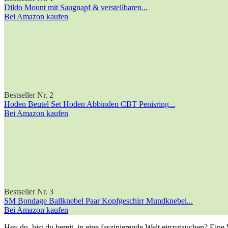
Dildo Mount mit Saugnapf & verstellbaren...
Bei Amazon kaufen
Bestseller Nr. 2
Hoden Beutel Set Hoden Abbinden CBT Penisring...
Bei Amazon kaufen
Bestseller Nr. 3
SM Bondage Ballknebel Paar Kopfgeschirr Mundknebel...
Bei Amazon kaufen
Hey ⁢du, bist du bereit, in eine faszinierende Welt einzutauchen?⁤ Ein