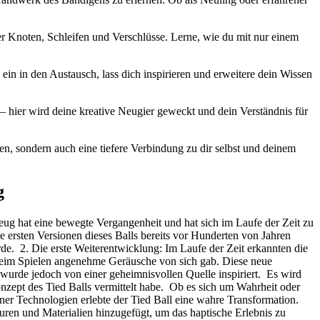
 der Knoten, Schleifen und Verschlüsse. Lerne, wie du mit nur einem
ein in den Austausch, lass dich inspirieren und ‌erweitere dein Wissen
 – hier‍ wird deine kreative Neugier geweckt und dein Verständnis für
n, ‌sondern​ auch eine tiefere Verbindung ⁣zu dir selbst und deinem
g
eug hat‌ eine bewegte Vergangenheit und hat sich im Laufe der‌ Zeit zu⁢
ie ersten Versionen dieses Balls bereits ⁤vor Hunderten von Jahren
rde. ⁢ 2. Die erste Weiterentwicklung: Im Laufe der Zeit erkannten die
r beim Spielen angenehme Geräusche von sich ‌gab. Diese neue
wurde jedoch von einer geheimnisvollen Quelle inspiriert. ⁤ Es wird
zept des Tied Balls vermittelt habe. ‌ Ob ​es sich um Wahrheit oder
ner Technologien erlebte der Tied Ball eine⁣ wahre Transformation.
uren und Materialien hinzugefügt, um das haptische Erlebnis ⁣zu