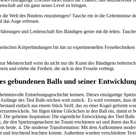
denschaft auf ein ganz neues Level zu bringen.
t in ⁣die ​Welt des Bindens einzubringen?‍ Tauche ein in die Geheimnisse
d das Auge erfreuen.
ahrungen ‍und Leidenschaft fürs Bändigen gerne mit‍ dir teilen.‌ Tauche 
thetischen ⁢Körperbindungen ⁤bis hin zu experimentellen Fesseltechniken
ur Meisterschaft‌ wirst‍ du nicht nur die Kunst des Bändigens beherrsche
 und erlebe ⁢die Freiheit, die sich in den Fesseln verbirgt.
des gebundenen Balls und seiner Entwicklun
eheimnisvolle Entstehungsgeschichte kennen.⁢ Dieses ⁣einzigartige⁣ Spielz
 Anfänge des Tied Balls reichen weit zurück. ‍ Es wird⁣ vermutet, dass d
n bestand einfach ‌aus einem⁤ Stück Stoff, das zu einer Kugel geformt wu
erzuentwickeln. Sie ‌fügen kleine ‍Glöckchen⁤ in ​den Ball ein, damit e
. Die geheime Inspiration: Die eigentliche Entwicklung des Tied Balls 
lt, die den Spielzeugmachern im Traum‌ erschienen sei und ihnen das Kon
iert bis heute. 4. Die moderne Transformation: Mit dem Aufkommen moder
bunt und leuchtend leuchten konnte. Außerdem‌ wurden verschiedene Text