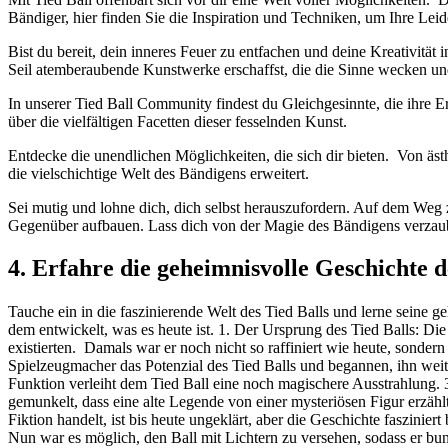
Bändiger, hier finden Sie die Inspiration und Techniken, um Ihre Lei
Bist du bereit, dein inneres Feuer ⁢zu⁢ entfachen und deine Kreativitä
Seil atemberaubende Kunstwerke erschaffst, die die Sinne wecken un
In unserer Tied Ball Community findest du Gleichgesinnte, die ihre Erf
über die vielfältigen Facetten dieser fesselnden Kunst.
Entdecke die unendlichen Möglichkeiten, die sich dir bieten. ⁤ Von äs
die vielschichtige Welt​ des Bändigens erweitert.
Sei ‍mutig ‍und lohne dich, dich selbst herauszufordern. Auf dem Weg z
Gegenüber aufbauen. Lass dich von der Magie des Bändigens verzaubern
4. Erfahre die geheimnisvolle Geschichte 
Tauche ein in die faszinierende ​Welt des Tied Balls und lerne seine g
dem entwickelt, was es heute​ ist. 1. Der⁢ Ursprung des Tied Balls: Die
existierten. ⁣ Damals war er noch nicht so raffiniert wie heute, sonder
Spielzeugmacher das Potenzial des Tied Balls und begannen, ihn ‌weit
Funktion verleiht dem ​Tied Ball eine noch magischere Ausstrahlung. 3
gemunkelt,‍ dass eine alte Legende von ​einer mysteriösen Figur erzäh
Fiktion handelt, ist bis ⁣heute ungeklärt, aber die Geschichte faszin
Nun war es möglich, den Ball⁤ mit Lichtern zu⁢ versehen, ​sodass er 