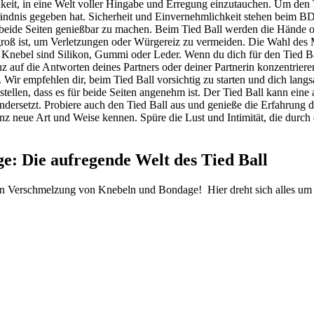
it, ‍in eine Welt ⁤voller Hingabe und Erregung einzutauchen. Um den Tied
ständnis gegeben hat. Sicherheit und Einvernehmlichkeit stehen beim BD
 ‍beide Seiten genießbar zu machen. Beim Tied ⁣Ball werden die Hände
u⁢ groß ist, um Verletzungen oder Würgereiz zu⁤ vermeiden. Die Wahl des M
bel sind Silikon,‌ Gummi⁤ oder Leder.‍ Wenn du‌ dich‌ für den ​Tied Ball 
z auf⁢ die Antworten deines Partners oder deiner Partnerin konzentrier
n. Wir​ empfehlen dir, beim Tied Ball ⁣vorsichtig zu starten und dich l
llen, dass es für ​beide​ Seiten angenehm ⁤ist. Der Tied Ball kann eine
ndersetzt.‌ Probiere auch den Tied Ball aus und genieße ⁣die Erfahrung 
z neue ‌Art und Weise⁣ kennen. Spüre die ​Lust und Intimität,⁤ die durch 
: Die aufregende Welt des Tied Ball
gen Verschmelzung von Knebeln und Bondage! ⁢ Hier dreht sich alles um