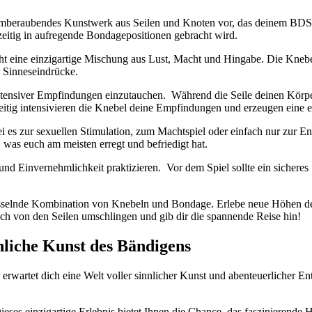
 ein atemberaubendes Kunstwerk aus Seilen und Knoten vor, das deinem BD
hzeitig in aufregende Bondagepositionen gebracht ⁢wird.
t eine einzigartige ​Mischung aus Lust, Macht und Hingabe. Die Knebe
e Sinneseindrücke.
 intensiver Empfindungen einzutauchen. ‍ Während die Seile deinen ⁣Körp
hzeitig intensivieren die Knebel deine Empfindungen und erzeugen eine
i es zur sexuellen Stimulation, zum Machtspiel oder einfach nur zur 
as euch am meisten erregt und⁣ befriedigt‍ hat.
nd​ Einvernehmlichkeit praktizieren. ⁤ Vor dem Spiel sollte‌ ein sichere
 fesselnde Kombination von Knebeln und Bondage. Erlebe neue Höhen der 
​dich von den Seilen umschlingen und gib dir die spannende​ Reise hin!
innliche Kunst des Bändigens
rwartet dich eine Welt voller sinnlicher Kunst und⁣ abenteuerlicher E
 ‍ Dieses einzigartige Erlebnis bietet Ihnen die Chance, das faszinieren