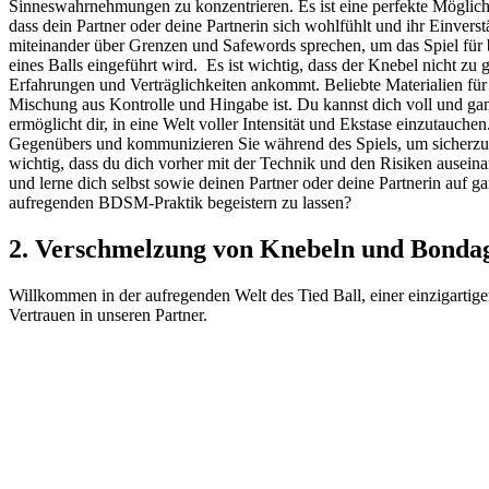
Sinneswahrnehmungen ​zu konzentrieren. Es‌ ist eine perfekte Möglichke
dass dein Partner oder deine Partnerin sich wohlfühlt⁢ und ihr Einver
miteinander über Grenzen und Safewords sprechen, um ⁢das Spiel für
eines Balls eingeführt wird. ‍ Es ist wichtig, dass der ​Knebel nicht z
Erfahrungen ‍und Verträglichkeiten ankommt. Beliebte Materialien für Kne
Mischung aus ⁤Kontrolle und Hingabe ist. Du‍ kannst dich voll und gan
ermöglicht dir, in eine Welt voller Intensität und Ekstase einzutauche
Gegenübers und ‍kommunizieren Sie während ⁣des Spiels, um sicherzuste
wichtig, dass du ‍dich ​vorher mit der Technik und den Risiken auseina
und lerne dich selbst sowie deinen Partner oder deine Partnerin ⁢auf gan
aufregenden BDSM-Praktik begeistern zu lassen?
2. Verschmelzung von Knebeln und Bondage
Willkommen in der aufregenden Welt des Tied Ball, ⁣einer einzigarti
Vertrauen in unseren Partner.