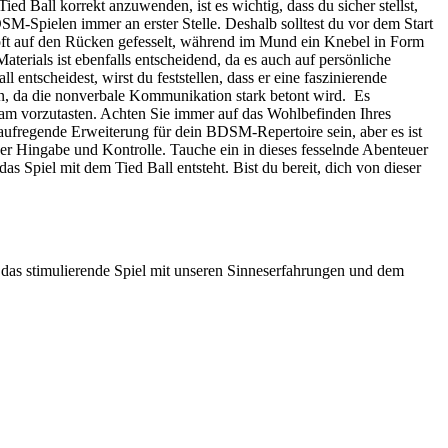
 Ball korrekt ‌anzuwenden,⁢ ist es wichtig, dass‍ du sicher stellst,
SM-Spielen immer⁤ an erster Stelle. Deshalb solltest du vor dem Start
 oft auf den Rücken gefesselt, während im Mund ein Knebel in Form
aterials ist ebenfalls entscheidend, da es‍ auch auf persönliche
entscheidest, ‌wirst du feststellen, dass er eine ‌faszinierende
en, da die nonverbale Kommunikation stark betont wird. ‌ Es
angsam vorzutasten. Achten Sie immer auf das Wohlbefinden Ihres
 aufregende Erweiterung für ⁤dein​ BDSM-Repertoire sein, aber es ist
der Hingabe und Kontrolle.‍ Tauche ein in dieses ⁤fesselnde Abenteuer
das Spiel mit dem Tied Ball entsteht. Bist du bereit, dich​ von dieser
 das stimulierende Spiel mit unseren Sinneserfahrungen und dem