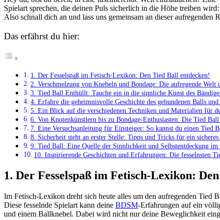
Spielart sprechen, die⁣ deinen Puls sicherlich in die Höhe treiben wir
Also schnall⁤ dich⁢ an⁣ und lass uns gemeinsam an dieser aufregenden 
Das erfährst du hier:
1. Der Fesselspaß im Fetisch-Lexikon:‌ Den Tied Ball entdecken!
2. Verschmelzung von Knebeln und Bondage: Die aufregende Welt d
3.⁤ Tied ⁣Ball Enthüllt: Tauche ein in die sinnliche Kunst des Bändige
4. Erfahre die geheimnisvolle Geschichte des gebundenen Balls und
5. Ein Blick auf die verschiedenen Techniken und Materialien für d
6. Von ‌Knotenkünstlern bis zu Bondage-Enthusiasten: Die Tied ‍Ba
7. Eine Versuchsanleitung für Einsteiger: So kannst du⁤ einen Tied B
8. ​Sicherheit steht an erster⁣ Stelle: Tipps und Tricks für ein sichere
9. ‌Tied‍ Ball: Eine Quelle der Sinnlichkeit und Selbstentdeckung⁣ i
10. Inspirierende Geschichten und Erfahrungen: Die fesselnsten T
1. Der Fesselspaß im Fetisch-Lexikon:‌ Den
Im Fetisch-Lexikon dreht sich heute alles⁤ um den aufregenden Tied Ball
Diese fesselnde Spielart kann deine
BDSM
-Erfahrungen auf ein völli
und einem Ballknebel. Dabei wird⁣ nicht nur deine Beweglichkeit einge