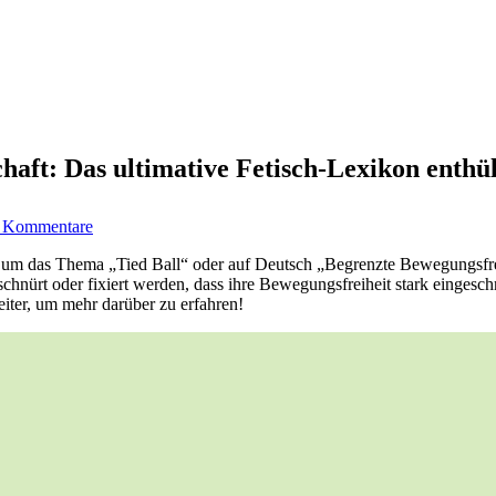
haft: Das ultimative Fetisch-Lexikon enthüll
zu
 Kommentare
Von
Fesselspaß
s um das Thema „Tied Ball“ oder auf Deutsch „Begrenzte Bewegungsfre
bis
hnürt oder fixiert werden, dass ihre Bewegungsfreiheit stark eingesch
zu
iter, um mehr darüber zu erfahren!
knisternder
Leidenschaft:
Das
ultimative
Fetisch-
Lexikon
enthüllt
alle
Geheimnisse
des