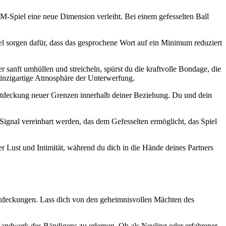
SM-Spiel eine neue Dimension ​verleiht. Bei einem gefesselten Ball
l sorgen ​dafür, dass das gesprochene Wort auf ein Minimum reduziert
er sanft umhüllen und streicheln, spürst du die kraftvolle Bondage, die
 einzigartige Atmosphäre der Unterwerfung.
Entdeckung neuer Grenzen innerhalb deiner​ Beziehung. Du und dein
s Signal vereinbart werden, das dem Gefesselten ermöglicht, das Spiel
Lust und Intimität, während du dich ‍in die Hände deines⁤ Partners⁣
ntdeckungen. Lass dich von den ‌geheimnisvollen Mächten des
de Handwerk des Bändigens zu erlernen. Ob als Neuling oder erfahrener