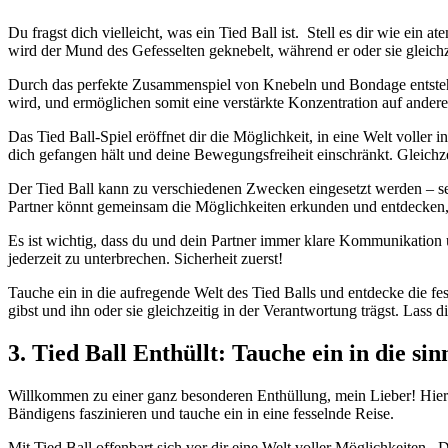
Du fragst dich vielleicht, was ein Tied Ball ist. ‍ Stell es dir ⁣wie
⁤wird der Mund des⁤ Gefesselten geknebelt, während er oder‌ sie gleic
Durch das perfekte Zusammenspiel von ‍Knebeln ​und Bondage ‌entsteh
wird, und⁤ ermöglichen somit eine verstärkte Konzentration auf ander
Das Tied Ball-Spiel eröffnet dir die ​Möglichkeit, in eine Welt voller
dich gefangen hält‍ und deine ⁤Bewegungsfreiheit einschränkt. Gleic
Der Tied‍ Ball kann zu verschiedenen Zwecken eingesetzt werden – se
Partner könnt gemeinsam die Möglichkeiten erkunden und entdecken, w
Es ist wichtig, dass​ du und dein​ Partner immer klare Kommunikation u
jederzeit zu ​unterbrechen. ​Sicherheit ⁤zuerst!
Tauche‍ ein in⁤ die aufregende Welt des ⁣Tied Balls und entdecke die
gibst und ihn oder sie gleichzeitig in der Verantwortung trägst. Lass 
3.⁤ Tied ⁣Ball Enthüllt: Tauche ein in die s
Willkommen zu einer ganz besonderen Enthüllung, mein Lieber! Hier e
Bändigens faszinieren und tauche ein in ‍eine‍ fesselnde Reise.
Mit Tied Ball offenbart sich vor ⁢dir eine Welt ⁤voller Möglichkeiten.