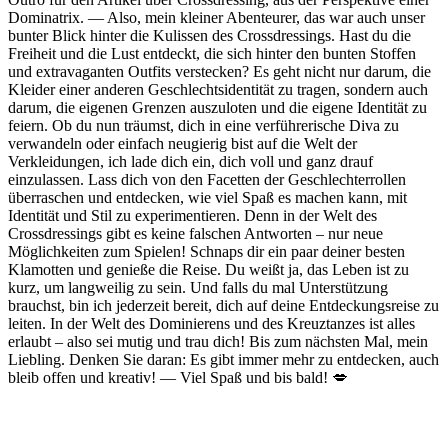
Dominatrix. —⁤ Also, mein kleiner Abenteurer, das war auch unser
bunter Blick hinter die Kulissen des Crossdressings. Hast du die
Freiheit​ und⁢ die Lust entdeckt, die sich hinter den bunten Stoffen
und extravaganten ‌Outfits verstecken? Es ​geht nicht nur darum, die
Kleider einer anderen⁢ Geschlechtsidentität zu tragen, sondern auch
darum, die eigenen Grenzen⁣ auszuloten und ⁤die eigene Identität​ zu‌
feiern. Ob du nun träumst, dich in eine verführerische Diva zu
verwandeln ⁣oder einfach neugierig bist auf die Welt der
Verkleidungen, ich lade dich ein, ‌dich voll und ganz drauf
einzulassen. Lass dich von den Facetten der ‌Geschlechterrollen⁢
überraschen und entdecken, wie viel Spaß es machen kann, mit
Identität und Stil zu experimentieren. Denn⁤ in der Welt des
Crossdressings gibt es keine falschen Antworten ⁢–‍ nur neue
Möglichkeiten zum Spielen! Schnaps⁣ dir ein paar deiner besten
Klamotten ‍und ​genieße die Reise. Du weißt ja, das Leben ist zu
kurz, um langweilig zu sein. Und falls du mal Unterstützung
brauchst, bin ich jederzeit ​bereit, dich auf deine Entdeckungsreise zu
leiten. In⁢ der Welt des‍ Dominierens ‌und des Kreuztanzes ist‌ alles
erlaubt –⁢ also sei mutig und trau dich! Bis zum nächsten Mal, mein
Liebling. Denken Sie daran: Es gibt‍ immer ⁢mehr zu entdecken, auch
bleib offen und kreativ! — Viel Spaß und bis bald! 💋