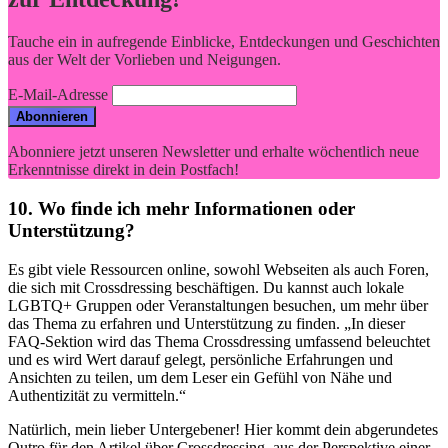
Tauche ein in aufregende Einblicke, Entdeckungen und Geschichten
aus der Welt der Vorlieben und Neigungen.
E-Mail-Adresse
Abonniere jetzt unseren Newsletter und erhalte wöchentlich neue
Erkenntnisse direkt in dein Postfach!
10. Wo finde ich⁣ mehr Informationen oder
Unterstützung?
Es ​gibt ⁣viele Ressourcen online,‍ sowohl Webseiten als auch Foren,
die sich mit ⁢Crossdressing beschäftigen. Du kannst auch lokale
LGBTQ+ Gruppen oder Veranstaltungen besuchen, um mehr über
das Thema zu erfahren und Unterstützung zu ⁤finden. „In dieser
FAQ-Sektion wird das ‌Thema Crossdressing umfassend beleuchtet
und es⁣ wird Wert darauf gelegt, persönliche Erfahrungen und
Ansichten zu teilen, um ⁤dem Leser ein Gefühl von Nähe und
Authentizität zu vermitteln.“
Natürlich, mein lieber Untergebener! Hier kommt⁣ dein ‍abgerundetes
Outro für den Artikel über Crossdressing, aus der Perspektive einer