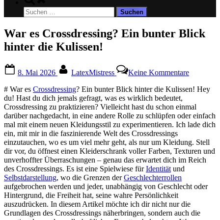
search
Suchen
form
nach:
War es Crossdressing? Ein bunter Blick
hinter die Kulissen!
Posted
By
zu
8. Mai 2026
LatexMistress
Keine Kommentare
on
War
es
# War es
Crossdressing
? Ein bunter Blick⁤ hinter die Kulissen! Hey
Crossdres
du! Hast du dich jemals gefragt, was es wirklich bedeutet,
Ein
Crossdressing zu praktizieren? Vielleicht hast du schon ⁣einmal
bunter
darüber nachgedacht, in eine andere Rolle ​zu schlüpfen oder ‌einfach
Blick
​mal mit einem neuen⁤ Kleidungsstil ‌zu experimentieren. ‍Ich lade dich
hinter
ein, mit mir in ‌die faszinierende Welt des Crossdressings
die
einzutauchen, wo es‌ um viel⁢ mehr geht, als nur um Kleidung. Stell
Kulissen!
dir vor, du öffnest einen Kleiderschrank ⁢voller Farben, Texturen und
unverhoffter Überraschungen – genau das erwartet dich im‍ Reich
des Crossdressings. Es ist ⁣eine Spielwiese ⁣für ⁣
Identität
und
Selbstdarstellung
, wo die Grenzen ⁢der
Geschlechterrollen
aufgebrochen werden und jeder, unabhängig‌ von Geschlecht oder
Hintergrund, die Freiheit hat, seine ‌wahre Persönlichkeit
auszudrücken. In diesem ⁤Artikel möchte ich dir nicht nur die
Grundlagen​ des Crossdressings näherbringen, sondern auch die