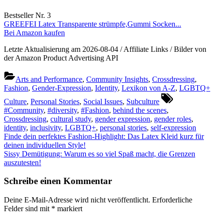
Bestseller Nr. 3
GREEFEI Latex Transparente strümpfe,Gummi Socken...
Bei Amazon kaufen
Letzte Aktualisierung am 2026-08-04 / Affiliate Links / Bilder von
der Amazon Product Advertising API
Arts and Performance
,
Community Insights
,
Crossdressing
,
Fashion
,
Gender-Expression
,
Identity
,
Lexikon von A-Z
,
LGBTQ+
Tags:
Culture
,
Personal Stories
,
Social Issues
,
Subculture
#Community
,
#diversity
,
#Fashion
,
behind the scenes
,
Crossdressing
,
cultural study
,
gender expression
,
gender roles
,
identity
,
inclusivity
,
LGBTQ+
,
personal stories
,
self-expression
Beitragsnavigation
Previous
Finde dein perfektes Fashion-Highlight: Das Latex Kleid kurz für
Post:
deinen individuellen Style!
Next
Sissy Demütigung: Warum es so viel Spaß macht, die Grenzen
Post:
auszutesten!
Schreibe einen Kommentar
Deine E-Mail-Adresse wird nicht veröffentlicht.
Erforderliche
Felder sind mit
*
markiert