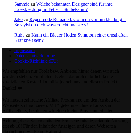
Sammie
zu
Welche bekannten Designer sind für ihre
Latexkleidung im Fetisch-Stil bekannt?
Jake
zu
Regenmode Reloaded: Gönn dir Gummikleidung –
So stylst du dich wasserdicht und sexy!
Ruby
zu
Kann ein Blauer Hoden Symptom einer ernsthaften
Krankheit sein?
Impressum
Datenschutzerklärung
Cookie-Richtlinie (EU)
Wir empfehlen nur Tools bzw. Anbieter, hinter denen wir auch
wirklich stehen. Für dich entstehen dadurch natürlich keine
zusätzlichen Kosten! Du hilfst jedoch uns und diesem Projekt.
Danke! ❤️
Wir nutzen zahlreiche Affiliate Programme um den Ausbau der
Webseite zu finanzieren. Mit * gekennzeichnete Links sind
Affiliatelinks, bei denen wir einen kleine Provision erhalten.
Achtung diese Seiten enthalten Erotische Inhalte, erlaubte Nutzung
erst ab 18! Für den Inhalt der Anzeigen und deren Webseiten
übernehmen wir keine Haftung