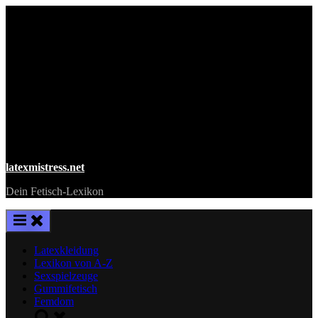
Skip
to
content
latexmistress.net
Dein Fetisch-Lexikon
Latexkleidung
Lexikon von A-Z
Sexspielzeuge
Gummifetisch
Femdom
Toggle