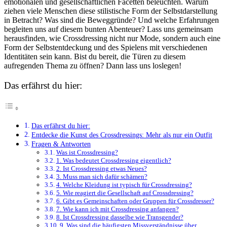
emotionalen und gesellschaftlichen‍ Facetten beleuchten. Warum
ziehen viele Menschen diese stilistische Form der Selbstdarstellung
in Betracht? Was sind die Beweggründe? Und welche Erfahrungen
begleiten uns auf diesem⁣ bunten Abenteuer? Lass uns gemeinsam
herausfinden, wie Crossdressing nicht nur Mode, sondern ​auch eine
Form der Selbstentdeckung und des‍ Spielens mit verschiedenen
Identitäten sein kann. Bist du bereit, die Türen zu diesem
aufregenden⁣ Thema zu‍ öffnen? Dann⁤ lass uns loslegen!
Das erfährst du hier:
Das erfährst du hier:
Entdecke die Kunst des ⁢Crossdressings: Mehr als ‍nur ein Outfit
Fragen & Antworten
Was ist Crossdressing?
1.⁤ Was bedeutet Crossdressing eigentlich?
2. Ist Crossdressing etwas Neues?
3. Muss man sich dafür schämen?
4. Welche Kleidung ist typisch für‌ Crossdressing?
5. Wie⁣ reagiert die Gesellschaft auf Crossdressing?
6. Gibt es Gemeinschaften oder Gruppen für Crossdresser?
7. Wie kann ich mit Crossdressing anfangen?
8. Ist Crossdressing dasselbe wie Transgender?
9. Was sind‌ die häufigsten Missverständnisse über